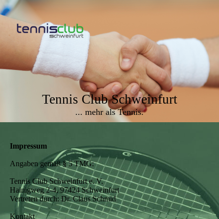
Tennis Club Schweinfurt
... mehr als Tennis.
Impressum
Angaben gemäß § 5 TMG:
Tennis Club Schweinfurt e. V.
Hainigweg 2-4, 97424 Schweinfurt
Vertreten durch: Dr. Claus Schmid
Kontakt