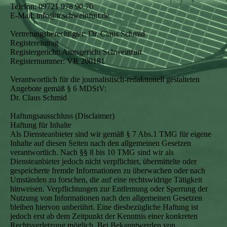
Telefon: 09721 978 90 70
E-Mail: info@tcschweinfurt.de
Vertretungsberechtigter: Dr. Claus Schmid
Registereintrag
Registergericht: Amtsgericht Schweinfurt
Registernummer: VR 200181
Verantwortlich für die journalistisch-redaktionell gestalteten
Angebote gemäß § 6 MDStV:
Dr. Claus Schmid
Haftungsausschluss (Disclaimer)
Haftung für Inhalte
Als Diensteanbieter sind wir gemäß § 7 Abs.1 TMG für eigene
Inhalte auf diesen Seiten nach den allgemeinen Gesetzen
verantwortlich. Nach §§ 8 bis 10 TMG sind wir als
Diensteanbieter jedoch nicht verpflichtet, übermittelte oder
gespeicherte fremde Informationen zu überwachen oder nach
Umständen zu forschen, die auf eine rechtswidrige Tätigkeit
hinweisen. Verpflichtungen zur Entfernung oder Sperrung der
Nutzung von Informationen nach den allgemeinen Gesetzen
bleiben hiervon unberührt. Eine diesbezügliche Haftung ist
jedoch erst ab dem Zeitpunkt der Kenntnis einer konkreten
Rechtsverletzung möglich. Bei Bekanntwerden von