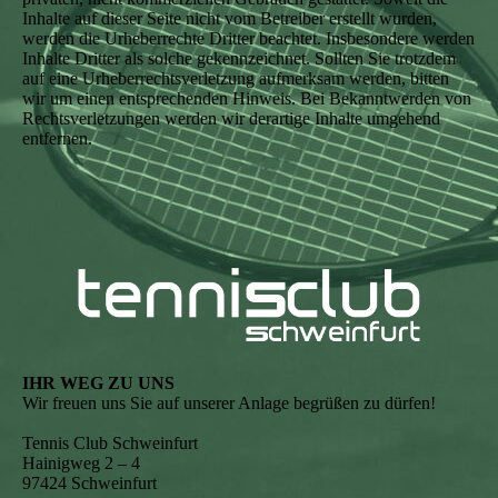
Inhalte auf dieser Seite nicht vom Betreiber erstellt wurden,
werden die Urheberrechte Dritter beachtet. Insbesondere werden
Inhalte Dritter als solche gekennzeichnet. Sollten Sie trotzdem
auf eine Urheberrechtsverletzung aufmerksam werden, bitten
wir um einen entsprechenden Hinweis. Bei Bekanntwerden von
Rechtsverletzungen werden wir derartige Inhalte umgehend
entfernen.
IHR WEG ZU UNS
Wir freuen uns Sie auf unserer Anlage begrüßen zu dürfen!
Tennis Club Schweinfurt
Hainigweg 2 – 4
97424 Schweinfurt