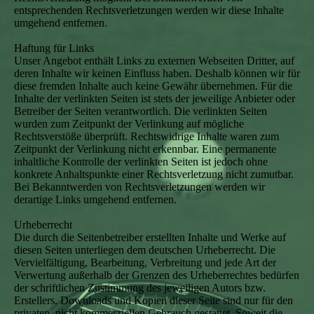
entsprechenden Rechtsverletzungen werden wir diese Inhalte
umgehend entfernen.
Haftung für Links
Unser Angebot enthält Links zu externen Webseiten Dritter, auf
deren Inhalte wir keinen Einfluss haben. Deshalb können wir für
diese fremden Inhalte auch keine Gewähr übernehmen. Für die
Inhalte der verlinkten Seiten ist stets der jeweilige Anbieter oder
Betreiber der Seiten verantwortlich. Die verlinkten Seiten
wurden zum Zeitpunkt der Verlinkung auf mögliche
Rechtsverstöße überprüft. Rechtswidrige Inhalte waren zum
Zeitpunkt der Verlinkung nicht erkennbar. Eine permanente
inhaltliche Kontrolle der verlinkten Seiten ist jedoch ohne
konkrete Anhaltspunkte einer Rechtsverletzung nicht zumutbar.
Bei Bekanntwerden von Rechtsverletzungen werden wir
derartige Links umgehend entfernen.
Urheberrecht
Die durch die Seitenbetreiber erstellten Inhalte und Werke auf
diesen Seiten unterliegen dem deutschen Urheberrecht. Die
Vervielfältigung, Bearbeitung, Verbreitung und jede Art der
Verwertung außerhalb der Grenzen des Urheberrechtes bedürfen
der schriftlichen Zustimmung des jeweiligen Autors bzw.
Erstellers. Downloads und Kopien dieser Seite sind nur für den
privaten, nicht kommerziellen Gebrauch gestattet. Soweit die